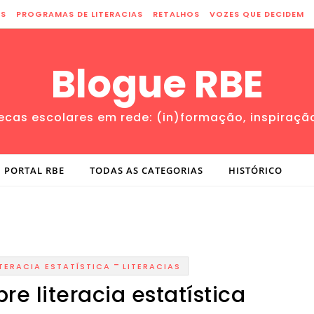
ES
PROGRAMAS DE LITERACIAS
RETALHOS
VOZES QUE DECIDEM
Blogue RBE
tecas escolares em rede: (in)formação, inspiraçã
PORTAL RBE
TODAS AS CATEGORIAS
HISTÓRICO
-
ITERACIA ESTATÍSTICA
LITERACIAS
e literacia estatística