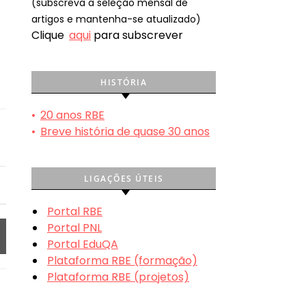
(subscreva a seleção mensal de
artigos e mantenha-se atualizado)
Clique
aqui
para subscrever
HISTÓRIA
•
20 anos RBE
•
Breve história de quase 30 anos
LIGAÇÕES ÚTEIS
Portal RBE
Portal PNL
Portal EduQA
Plataforma RBE (formação)
Plataforma RBE (projetos)