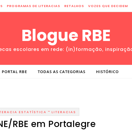
ES
PROGRAMAS DE LITERACIAS
RETALHOS
VOZES QUE DECIDEM
Blogue RBE
tecas escolares em rede: (in)formação, inspiraçã
PORTAL RBE
TODAS AS CATEGORIAS
HISTÓRICO
-
ITERACIA ESTATÍSTICA
LITERACIAS
NE/RBE em Portalegre