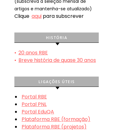
(subscreva a seleção mensal de
artigos e mantenha-se atualizado)
Clique
aqui
para subscrever
HISTÓRIA
•
20 anos RBE
•
Breve história de quase 30 anos
LIGAÇÕES ÚTEIS
Portal RBE
Portal PNL
Portal EduQA
Plataforma RBE (formação)
Plataforma RBE (projetos)