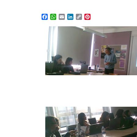
Facebook
WhatsApp
Email
LinkedIn
Copy
Pinterest
Link