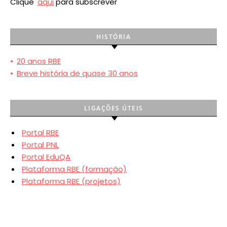
Clique
aqui
para subscrever
HISTÓRIA
•
20 anos RBE
•
Breve história de quase 30 anos
LIGAÇÕES ÚTEIS
Portal RBE
Portal PNL
Portal EduQA
Plataforma RBE (formação)
Plataforma RBE (projetos)