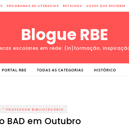
ES
PROGRAMAS DE LITERACIAS
RETALHOS
VOZES QUE DECIDEM
Blogue RBE
tecas escolares em rede: (in)formação, inspiraçã
PORTAL RBE
TODAS AS CATEGORIAS
HISTÓRICO
-
O
PROFESSOR BIBLIOTECÁRIO
o BAD em Outubro