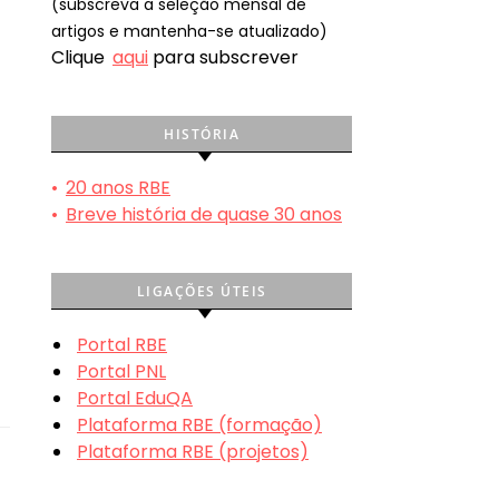
(subscreva a seleção mensal de
artigos e mantenha-se atualizado)
Clique
aqui
para subscrever
HISTÓRIA
•
20 anos RBE
•
Breve história de quase 30 anos
LIGAÇÕES ÚTEIS
Portal RBE
Portal PNL
Portal EduQA
Plataforma RBE (formação)
Plataforma RBE (projetos)