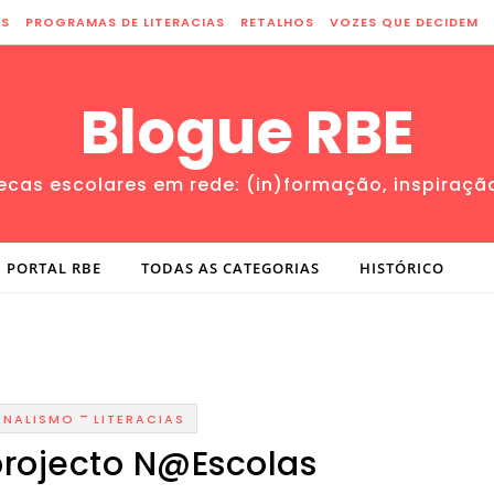
ES
PROGRAMAS DE LITERACIAS
RETALHOS
VOZES QUE DECIDEM
Blogue RBE
tecas escolares em rede: (in)formação, inspiraçã
PORTAL RBE
TODAS AS CATEGORIAS
HISTÓRICO
-
RNALISMO
LITERACIAS
projecto N@Escolas