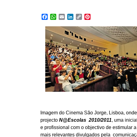
Facebook
WhatsApp
Email
LinkedIn
Copy
Pinterest
Link
Imagem do Cinema São Jorge, Lisboa, onde o
projecto
N@Escolas 2010/2011
, uma inici
e profissional com o objectivo de estimular a 
mais relevantes divulgados pela comunicaçã