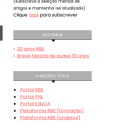
(subscreva a seleção mensal de
artigos e mantenha-se atualizado)
Clique
aqui
para subscrever
HISTÓRIA
•
20 anos RBE
•
Breve história de quase 30 anos
LIGAÇÕES ÚTEIS
Portal RBE
Portal PNL
Portal EduQA
Plataforma RBE (formação)
Plataforma RBE (projetos)