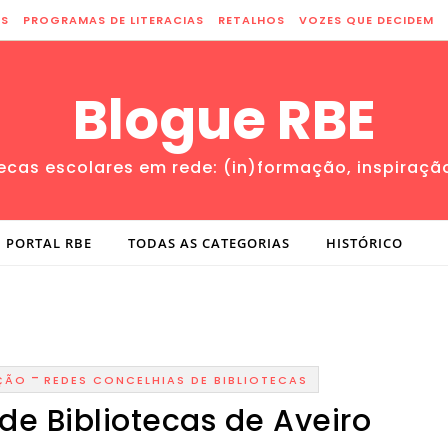
ES
PROGRAMAS DE LITERACIAS
RETALHOS
VOZES QUE DECIDEM
Blogue RBE
tecas escolares em rede: (in)formação, inspiraçã
PORTAL RBE
TODAS AS CATEGORIAS
HISTÓRICO
-
ÇÃO
REDES CONCELHIAS DE BIBLIOTECAS
de Bibliotecas de Aveiro