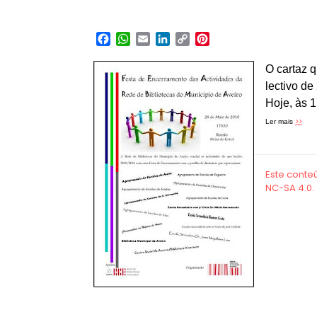
Facebook
WhatsApp
Email
LinkedIn
Copy
Pinterest
Link
O cartaz 
lectivo de
Hoje, às 1
>>
Ler mais