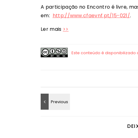
A participação no Encontro é livre, mas 
em:
http://www.cfaevnf.pt/15-021/
.
Ler mais
>>
DEI