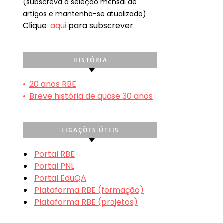
(subscreva a seleção mensal de
artigos e mantenha-se atualizado)
Clique
aqui
para subscrever
HISTÓRIA
•
20 anos RBE
•
Breve história de quase 30 anos
LIGAÇÕES ÚTEIS
Portal RBE
Portal PNL
o
Portal EduQA
Plataforma RBE (formação)
Plataforma RBE (projetos)