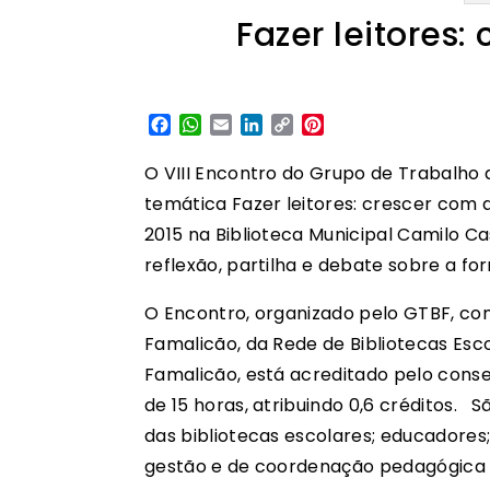
Fazer leitores:
Facebook
WhatsApp
Email
LinkedIn
Copy
Pinterest
Link
O VIII Encontro do Grupo de Trabalho 
temática Fazer leitores: crescer com a
2015 na Biblioteca Municipal Camilo C
reflexão, partilha e debate sobre a for
O Encontro, organizado pelo GTBF, co
Famalicão, da Rede de Bibliotecas Esc
Famalicão, está acreditado pelo cons
de 15 horas, atribuindo 0,6 créditos. S
das bibliotecas escolares; educadores
gestão e de coordenação pedagógica da