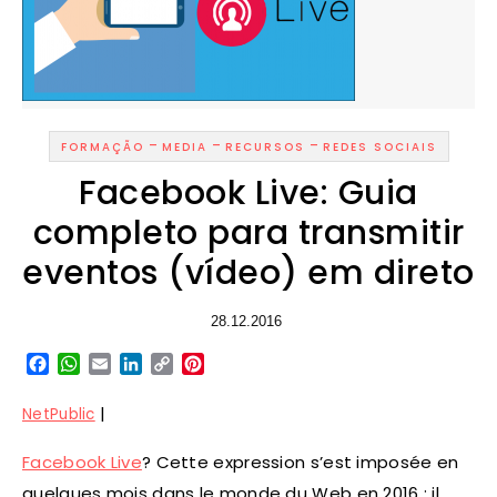
-
-
-
FORMAÇÃO
MEDIA
RECURSOS
REDES SOCIAIS
Facebook Live: Guia
completo para transmitir
eventos (vídeo) em direto
28.12.2016
Facebook
WhatsApp
Email
LinkedIn
Copy
Pinterest
Link
|
NetPublic
Facebook Live
? Cette expression s’est imposée en
quelques mois dans le monde du Web en 2016 : il