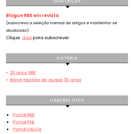
SUBSCRIÇÃO
Blogue RBE em revista
(subscreva a seleção mensal de artigos e mantenha-se
atualizado)
Clique
aqui
para subscrever
HISTÓRIA
•
20 anos RBE
•
Breve história de quase 30 anos
LIGAÇÕES ÚTEIS
Portal RBE
Portal PNL
Portal EduQA