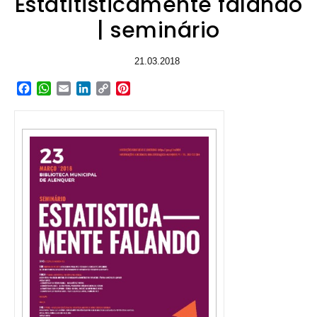
Estatitisticamente falando
| seminário
21.03.2018
Facebook
WhatsApp
Email
LinkedIn
Copy
Pinterest
Link