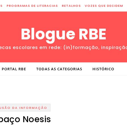
ES
PROGRAMAS DE LITERACIAS
RETALHOS
VOZES QUE DECIDEM
Blogue RBE
tecas escolares em rede: (in)formação, inspiraçã
PORTAL RBE
TODAS AS CATEGORIAS
HISTÓRICO
FUSÃO DA INFORMAÇÃO
paço Noesis