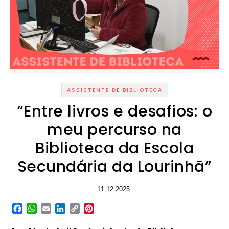
ASSISTENTE DE BIBLIOTECA
“Entre livros e desafios: o
meu percurso na
Biblioteca da Escola
Secundária da Lourinhã”
11.12.2025
Facebook
WhatsApp
Email
LinkedIn
Copy
Pinterest
Link