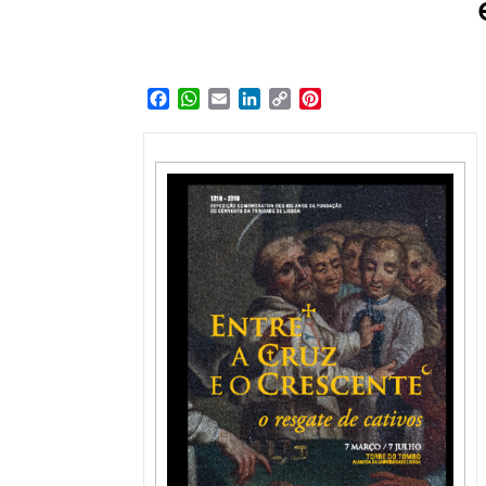
Facebook
WhatsApp
Email
LinkedIn
Copy
Pinterest
Link