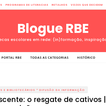
ES
PROGRAMAS DE LITERACIAS
RETALHOS
VOZES QUE DECIDEM
Blogue RBE
tecas escolares em rede: (in)formação, inspiraçã
PORTAL RBE
TODAS AS CATEGORIAS
HISTÓRICO
-
S E BIBLIOTECÁRIOS
DIFUSÃO DA INFORMAÇÃO
scente: o resgate de cativos 