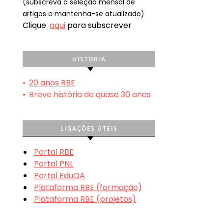
(subscreva a seleção mensal de
artigos e mantenha-se atualizado)
Clique
aqui
para subscrever
HISTÓRIA
•
20 anos RBE
•
Breve história de quase 30 anos
LIGAÇÕES ÚTEIS
Portal RBE
Portal PNL
Portal EduQA
Plataforma RBE (formação)
Plataforma RBE (projetos)