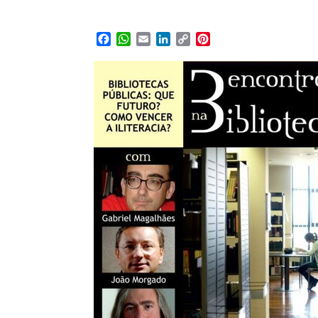
Facebook
WhatsApp
Email
LinkedIn
Copy
Pinterest
Link