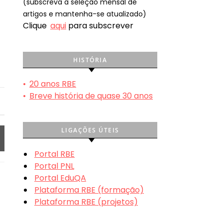
(subscreva a seleção mensal de
artigos e mantenha-se atualizado)
Clique
aqui
para subscrever
HISTÓRIA
•
20 anos RBE
•
Breve história de quase 30 anos
LIGAÇÕES ÚTEIS
Portal RBE
Portal PNL
Portal EduQA
Plataforma RBE (formação)
Plataforma RBE (projetos)