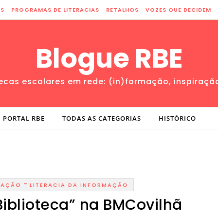
ES
PROGRAMAS DE LITERACIAS
RETALHOS
VOZES QUE DECIDEM
Blogue RBE
tecas escolares em rede: (in)formação, inspiraçã
PORTAL RBE
TODAS AS CATEGORIAS
HISTÓRICO
-
MAÇÃO
LITERACIA DA INFORMAÇÃO
Biblioteca” na BMCovilhã