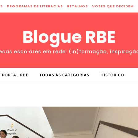
ES
PROGRAMAS DE LITERACIAS
RETALHOS
VOZES QUE DECIDEM
Blogue RBE
tecas escolares em rede: (in)formação, inspiraçã
PORTAL RBE
TODAS AS CATEGORIAS
HISTÓRICO