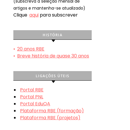
(subscreva a seleção mensal de
artigos e mantenha-se atualizado)
Clique
aqui
para subscrever
HISTÓRIA
•
20 anos RBE
•
Breve história de quase 30 anos
LIGAÇÕES ÚTEIS
Portal RBE
Portal PNL
Portal EduQA
Plataforma RBE (formação)
Plataforma RBE (projetos)