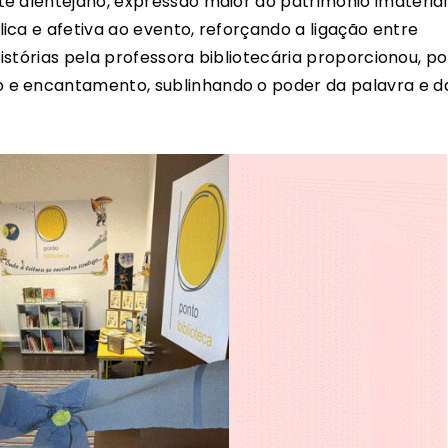
e alentejano, expressão maior do património imaterial
ica e afetiva ao evento, reforçando a ligação entre
histórias pela professora bibliotecária proporcionou, po
 e encantamento, sublinhando o poder da palavra e d