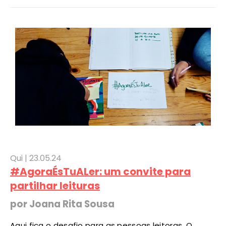
Qui |
23
.05.24
#AgoraÉsTuALer: um convite para
partilhar leituras
por Joana Rita Sousa
Aqui fica o desafio para as pessoas leitoras. O