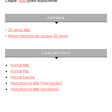
Clique
aqui
para subscrever
HISTÓRIA
•
20 anos RBE
•
Breve história de quase 30 anos
LIGAÇÕES ÚTEIS
Portal RBE
Portal PNL
Portal EduQA
Plataforma RBE (formação)
Plataforma RBE (projetos)