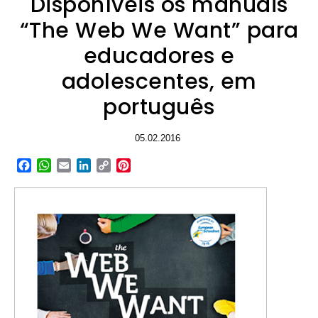
Disponíveis os manuais
“The Web We Want” para
educadores e
adolescentes, em
português
05.02.2016
Facebook
WhatsApp
Email
LinkedIn
Copy
Pinterest
Link