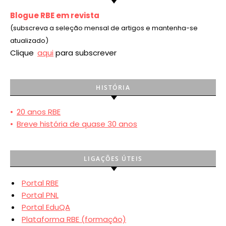
Blogue RBE em revista
(subscreva a seleção mensal de artigos e mantenha-se
atualizado)
Clique
aqui
para subscrever
HISTÓRIA
•
20 anos RBE
•
Breve história de quase 30 anos
LIGAÇÕES ÚTEIS
Portal RBE
Portal PNL
Portal EduQA
Plataforma RBE (formação)