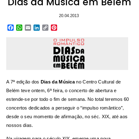
Dias da Música em Belém
20.04.2013
Facebook
WhatsApp
Email
LinkedIn
Copy
Pinterest
Link
A 7ª edição dos
Dias da Música
no Centro Cultural de
Belém teve ontem, 6ª feira, o concerto de abertura e
estende-se por todo o fim de semana. No total teremos 60
concertos dedicados a perseguir o “impulso romântico”,
desde o seu momento de afirmação, no séc. XIX, até aos
nossos dias.
Na viragem para o século XIX, emerge uma nova