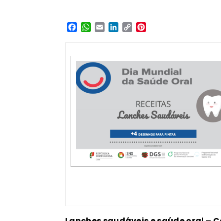
Facebook
WhatsApp
Email
LinkedIn
Copy
Pinterest
Link
Lanches saudáveis e saúde oral – C