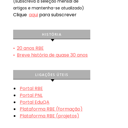
(subscreva a seleção mensal de
artigos e mantenha-se atualizado)
Clique
aqui
para subscrever
HISTÓRIA
•
20 anos RBE
•
Breve história de quase 30 anos
LIGAÇÕES ÚTEIS
Portal RBE
Portal PNL
Portal EduQA
Plataforma RBE (formação)
Plataforma RBE (projetos)