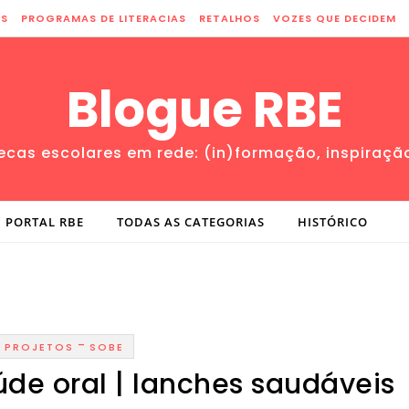
ES
PROGRAMAS DE LITERACIAS
RETALHOS
VOZES QUE DECIDEM
Blogue RBE
tecas escolares em rede: (in)formação, inspiraçã
PORTAL RBE
TODAS AS CATEGORIAS
HISTÓRICO
-
PROJETOS
SOBE
de oral | lanches saudáveis