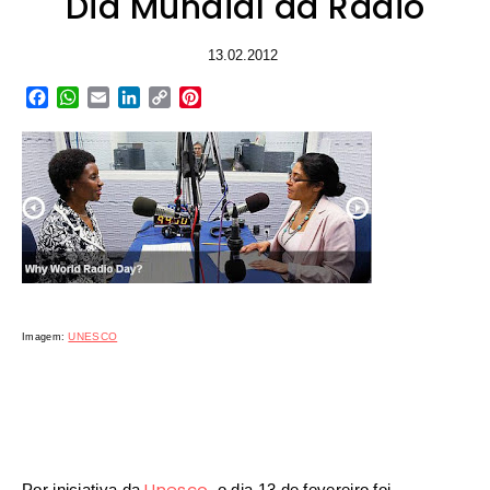
Dia Mundial da Rádio
13.02.2012
Facebook
WhatsApp
Email
LinkedIn
Copy
Pinterest
Link
UNESCO
Imagem:
Unesco
Por iniciativa da
, o dia 13 de fevereiro foi