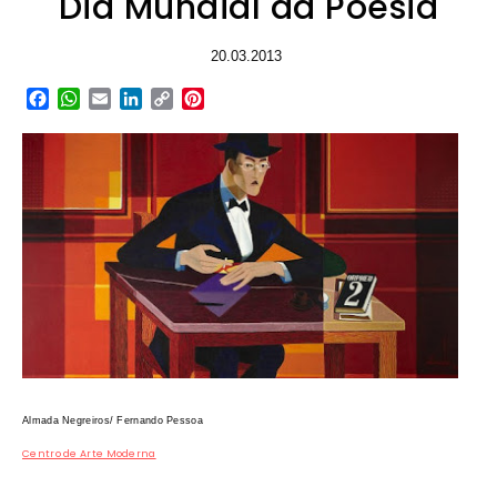
Dia Mundial da Poesia
20.03.2013
Facebook
WhatsApp
Email
LinkedIn
Copy
Pinterest
Link
Almada Negreiros/ Fernando Pessoa
Centro de Arte Moderna