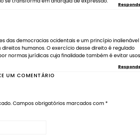
ão se transforma em anarquia de expressão.
Respond
es das democracias ocidentais e um princípio inalienável
direitos humanos. O exercício desse direito é regulado
por normas jurídicas cuja finalidade também é evitar uso
Respond
XE UM COMENTÁRIO
cado.
Campos obrigatórios marcados com
*