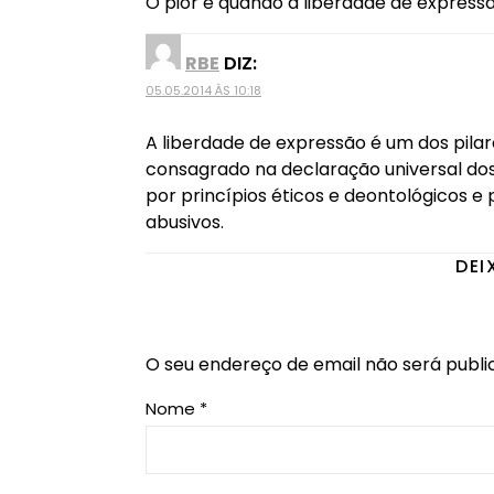
O pior é quando a liberdade de express
RBE
DIZ:
05.05.2014 ÀS 10:18
A liberdade de expressão é um dos pilar
consagrado na declaração universal dos 
por princípios éticos e deontológicos e 
abusivos.
DEI
O seu endereço de email não será publi
Nome
*