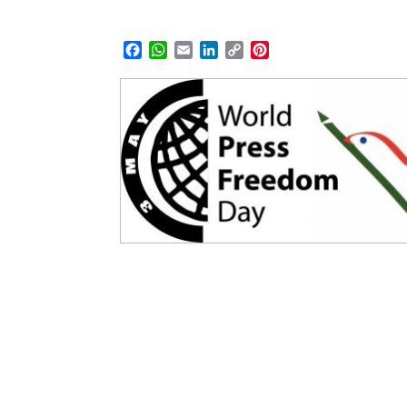
Facebook
WhatsApp
Email
LinkedIn
Copy
Pinterest
Link