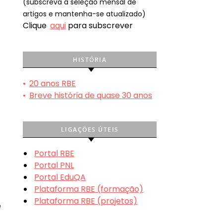
(subscreva a seleção mensal de
artigos e mantenha-se atualizado)
Clique
aqui
para subscrever
HISTÓRIA
•
20 anos RBE
•
Breve história de quase 30 anos
LIGAÇÕES ÚTEIS
Portal RBE
Portal PNL
Portal EduQA
Plataforma RBE (formação)
Plataforma RBE (projetos)
e