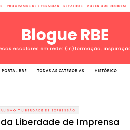
ES
PROGRAMAS DE LITERACIAS
RETALHOS
VOZES QUE DECIDEM
Blogue RBE
tecas escolares em rede: (in)formação, inspiraçã
PORTAL RBE
TODAS AS CATEGORIAS
HISTÓRICO
-
NALISMO
LIBERDADE DE EXPRESSÃO
l da Liberdade de Imprensa