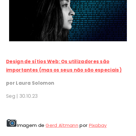
Design de sítios Web: Os utilizadores são
importantes (mas os seus não são especiais)
por Laura Solomon
Seg |
30
.10.23
Imagem de
Gerd Altmann
por
Pixabay