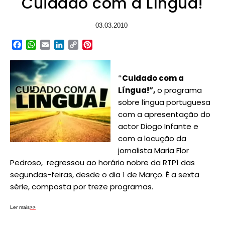
Cuidado com a Língua!
03.03.2010
Facebook
WhatsApp
Email
LinkedIn
Copy
Pinterest
Link
Cuidado com a
“
Língua!”,
o programa
sobre língua portuguesa
com a apresentação do
actor Diogo Infante e
com a locução da
jornalista Maria Flor
Pedroso, regressou ao horário nobre da RTP1 das
segundas-feiras, desde o dia 1 de Março. É a sexta
série, composta por treze programas.
Ler mais
>>