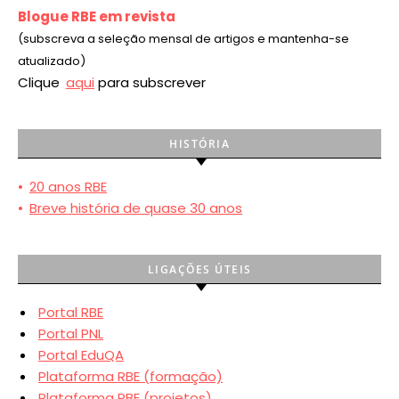
Blogue RBE em revista
(subscreva a seleção mensal de artigos e mantenha-se
atualizado)
Clique
aqui
para subscrever
HISTÓRIA
•
20 anos RBE
•
Breve história de quase 30 anos
LIGAÇÕES ÚTEIS
Portal RBE
Portal PNL
Portal EduQA
Plataforma RBE (formação)
Plataforma RBE (projetos)