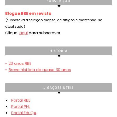
SUBSCRIÇÃO
Blogue RBE em revista
(subscreva a seleção mensal de artigos e mantenha-se
atualizado)
Clique
aqui
para subscrever
HISTÓRIA
•
20 anos RBE
•
Breve história de quase 30 anos
LIGAÇÕES ÚTEIS
Portal RBE
Portal PNL
Portal EduQA