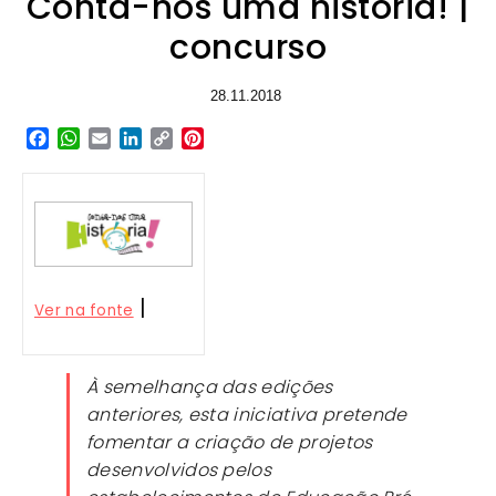
Conta-nos uma história! |
concurso
28.11.2018
Facebook
WhatsApp
Email
LinkedIn
Copy
Pinterest
Link
|
Ver na fonte
À semelhança das edições
anteriores, esta iniciativa pretende
fomentar a criação de projetos
desenvolvidos pelos