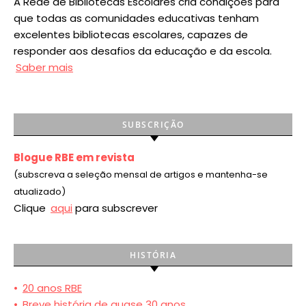
A Rede de Bibliotecas Escolares cria condições para
que todas as comunidades educativas tenham
excelentes bibliotecas escolares, capazes de
responder aos desafios da educação e da escola.
Saber mais
SUBSCRIÇÃO
Blogue RBE em revista
(subscreva a seleção mensal de artigos e mantenha-se
atualizado)
Clique
aqui
para subscrever
HISTÓRIA
•
20 anos RBE
•
Breve história de quase 30 anos