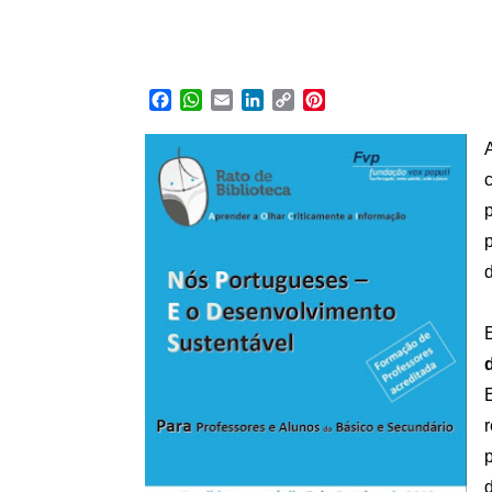
Facebook
WhatsApp
Email
LinkedIn
Copy
Pinterest
Link