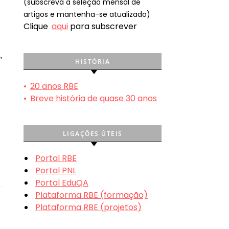
(subscreva a seleção mensal de
artigos e mantenha-se atualizado)
Clique
aqui
para subscrever
,
HISTÓRIA
•
20 anos RBE
•
Breve história de quase 30 anos
LIGAÇÕES ÚTEIS
Portal RBE
Portal PNL
Portal EduQA
Plataforma RBE (formação)
Plataforma RBE (projetos)