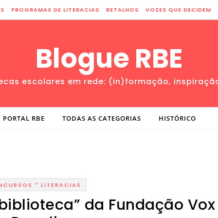
ES
PROGRAMAS DE LITERACIAS
RETALHOS
VOZES QUE DECIDEM
Blogue RBE
tecas escolares em rede: (in)formação, inspiraçã
PORTAL RBE
TODAS AS CATEGORIAS
HISTÓRICO
-
NCURSOS
LITERACIAS
biblioteca” da Fundação Vox