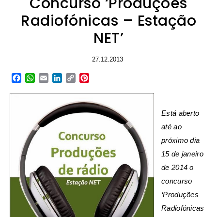
Concurso ‘Produções
Radiofónicas – Estação
NET’
27.12.2013
Facebook
WhatsApp
Email
LinkedIn
Copy
Pinterest
Link
Está aberto
até ao
próximo dia
15 de janeiro
de 2014 o
concurso
‘Produções
Radiofónicas