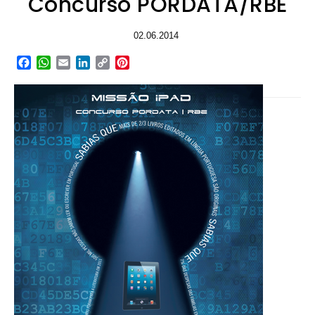
Concurso PORDATA/RBE
02.06.2014
Facebook
WhatsApp
Email
LinkedIn
Copy
Pinterest
Link