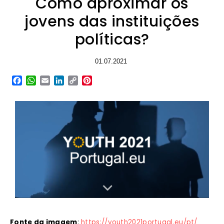
Como aproximar os
jovens das instituições
políticas?
01.07.2021
Facebook
WhatsApp
Email
LinkedIn
Copy
Pinterest
Link
Fonte da imagem
:
https://youth2021portugal.eu/pt/