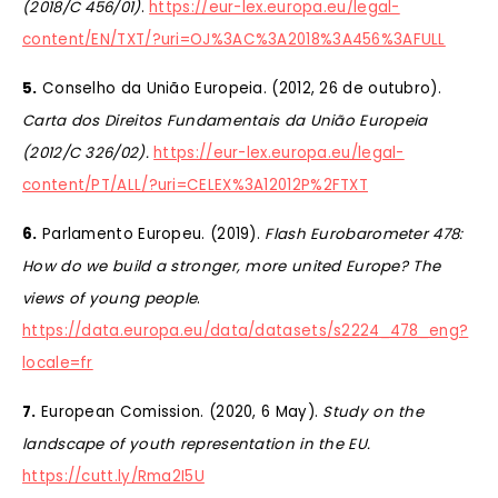
(2018/C 456/01)
.
https://eur-lex.europa.eu/legal-
content/EN/TXT/?uri=OJ%3AC%3A2018%3A456%3AFULL
5.
Conselho da União Europeia. (2012, 26 de outubro).
Carta dos Direitos Fundamentais da União Europeia
(2012/C 326/02).
https://eur-lex.europa.eu/legal-
content/PT/ALL/?uri=CELEX%3A12012P%2FTXT
6.
Parlamento Europeu. (2019).
Flash Eurobarometer 478:
How do we build a stronger, more united Europe?
The
views of young people
.
https://data.europa.eu/data/datasets/s2224_478_eng?
locale=fr
7.
European Comission. (2020, 6 May).
Study on the
landscape of youth representation in the EU.
https://cutt.ly/Rma2I5U