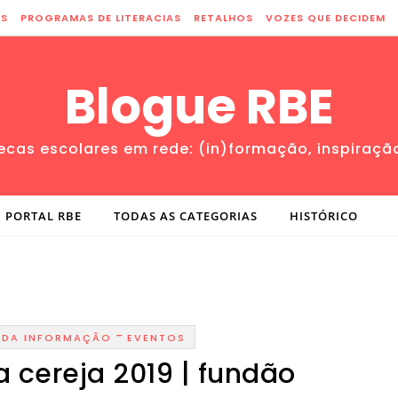
ES
PROGRAMAS DE LITERACIAS
RETALHOS
VOZES QUE DECIDEM
Blogue RBE
tecas escolares em rede: (in)formação, inspiraçã
PORTAL RBE
TODAS AS CATEGORIAS
HISTÓRICO
-
 DA INFORMAÇÃO
EVENTOS
 cereja 2019 | fundão