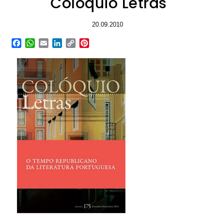
Colóquio Letras
20.09.2010
Facebook
WhatsApp
Email
LinkedIn
Copy
Pinterest
Link