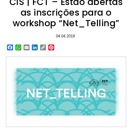
CIS | FCT – Estão abertas
as inscrições para o
workshop “Net_Telling”
04.04.2019
Facebook
WhatsApp
Email
LinkedIn
Copy
Pinterest
Link