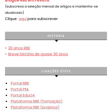
Blogue RBE em revista
(subscreva a seleção mensal de artigos e mantenha-se
atualizado)
Clique
aqui
para subscrever
HISTÓRIA
•
20 anos RBE
•
Breve história de quase 30 anos
LIGAÇÕES ÚTEIS
Portal RBE
Portal PNL
Portal EduQA
Plataforma RBE (formação)
Plataforma RBE (projetos)