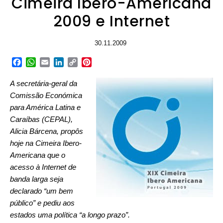
Cimeira Ibero-Americana
2009 e Internet
30.11.2009
Facebook
WhatsApp
Email
LinkedIn
Copy
Pinterest
Link
A secretária-geral da
Comissão Económica
para América Latina e
Caraíbas (CEPAL),
Alicia Bárcena, propôs
hoje na Cimeira Ibero-
Americana que o
acesso à Internet de
banda larga seja
declarado “um bem
público” e pediu aos
estados uma política “a longo prazo”.