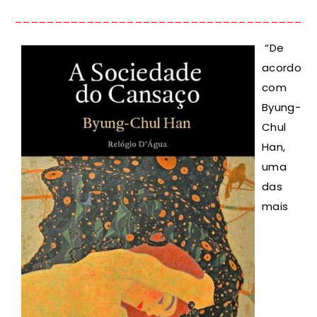
_____________________________________
“De
acordo
com
Byung-
Chul
Han,
uma
das
mais