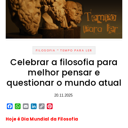
-
FILOSOFIA
TEMPO PARA LER
Celebrar a filosofia para
melhor pensar e
questionar o mundo atual
20.11.2025
Facebook
WhatsApp
Email
LinkedIn
Copy
Pinterest
Link
Hoje é Dia Mundial da Filosofia