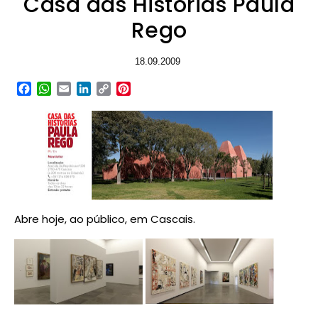
Casa das Histórias Paula
Rego
18.09.2009
Facebook
WhatsApp
Email
LinkedIn
Copy
Pinterest
Link
Abre hoje, ao público, em Cascais.