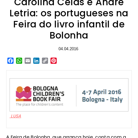
Carolina Celas e André
Letria: os portugueses na
Feira do livro infantil de
Bolonha
04.04.2016
Facebook
WhatsApp
Email
LinkedIn
Copy
Pinterest
Link
LUSA
A Feira de Bolonha, que arranca hoje, conta com a