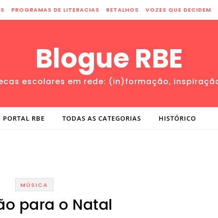
ES
PROGRAMAS DE LITERACIAS
RETALHOS
VOZES QUE DECIDEM
Blogue RBE
tecas escolares em rede: (in)formação, inspiraçã
PORTAL RBE
TODAS AS CATEGORIAS
HISTÓRICO
MÚSICA
o para o Natal