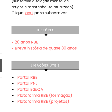
(subscreva a seleção mensal de
artigos e mantenha-se atualizado)
Clique
aqui
para subscrever
HISTÓRIA
•
20 anos RBE
•
Breve história de quase 30 anos
LIGAÇÕES ÚTEIS
Portal RBE
Portal PNL
Portal EduQA
Plataforma RBE (formação)
Plataforma RBE (projetos)