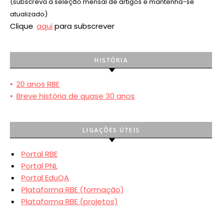
(subscreva a seleção mensal de artigos e mantenha-se
atualizado)
Clique
aqui
para subscrever
HISTÓRIA
•
20 anos RBE
•
Breve história de quase 30 anos
LIGAÇÕES ÚTEIS
Portal RBE
Portal PNL
Portal EduQA
Plataforma RBE (formação)
Plataforma RBE (projetos)