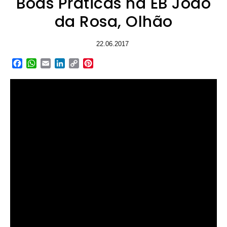
Boas Práticas na EB João
da Rosa, Olhão
22.06.2017
Facebook
WhatsApp
Email
LinkedIn
Copy
Pinterest
Link