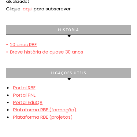
atualizado)
Clique
aqui
para subscrever
HISTÓRIA
•
20 anos RBE
•
Breve história de quase 30 anos
LIGAÇÕES ÚTEIS
Portal RBE
Portal PNL
Portal EduQA
Plataforma RBE (formação)
Plataforma RBE (projetos)