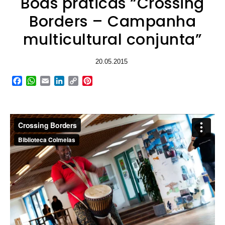
Boas práticas “Crossing
Borders – Campanha
multicultural conjunta”
20.05.2015
Facebook
WhatsApp
Email
LinkedIn
Copy
Pinterest
Link