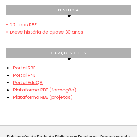
HISTÓRIA
•
20 anos RBE
•
Breve história de quase 30 anos
LIGAÇÕES ÚTEIS
Portal RBE
Portal PNL
Portal EduQA
Plataforma RBE (formação)
Plataforma RBE (projetos)
Publicação de Rede de Bibliotecas Escolares · Departamento