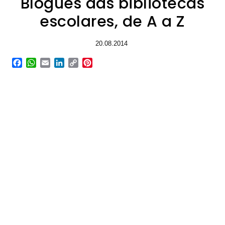
Blogues das bibliotecas
escolares, de A a Z
20.08.2014
Facebook
WhatsApp
Email
LinkedIn
Copy
Pinterest
Link