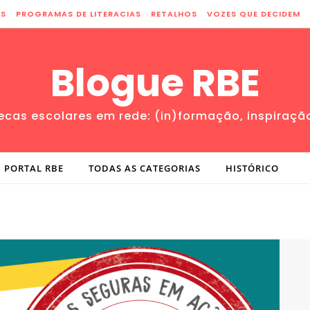
ES
PROGRAMAS DE LITERACIAS
RETALHOS
VOZES QUE DECIDEM
Blogue RBE
tecas escolares em rede: (in)formação, inspiraçã
PORTAL RBE
TODAS AS CATEGORIAS
HISTÓRICO