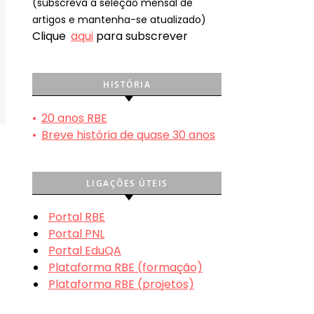
(subscreva a seleção mensal de
artigos e mantenha-se atualizado)
Clique
aqui
para subscrever
HISTÓRIA
•
20 anos RBE
•
Breve história de quase 30 anos
LIGAÇÕES ÚTEIS
Portal RBE
Portal PNL
Portal EduQA
Plataforma RBE (formação)
Plataforma RBE (projetos)