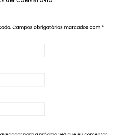
XE UM COMENTÁRIO
cado.
Campos obrigatórios marcados com
*
navegador para a próxima vez que eu comentar.