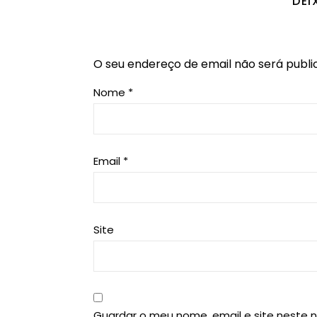
DEI
O seu endereço de email não será publi
Nome
*
Email
*
Site
Guardar o meu nome, email e site neste 