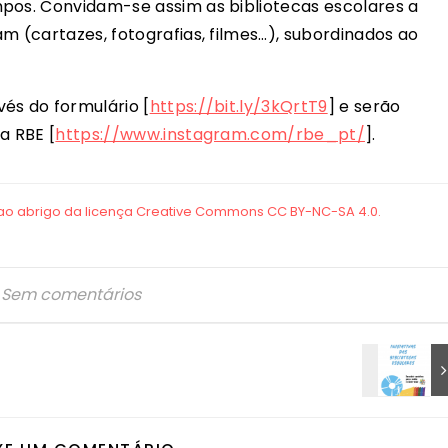
mpos. Convidam-se assim as bibliotecas escolares a
m (cartazes, fotografias, filmes…), subordinados ao
és do formulário [
https://bit.ly/3kQrtT9
] e serão
a RBE [
https://www.instagram.com/rbe_pt/
].
Sem comentários