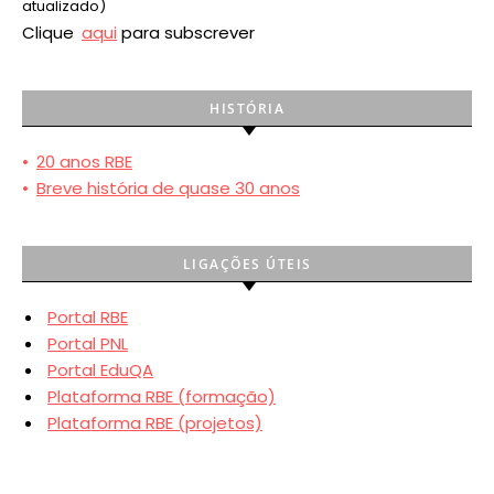
atualizado)
Clique
aqui
para subscrever
HISTÓRIA
•
20 anos RBE
•
Breve história de quase 30 anos
LIGAÇÕES ÚTEIS
Portal RBE
Portal PNL
Portal EduQA
Plataforma RBE (formação)
Plataforma RBE (projetos)