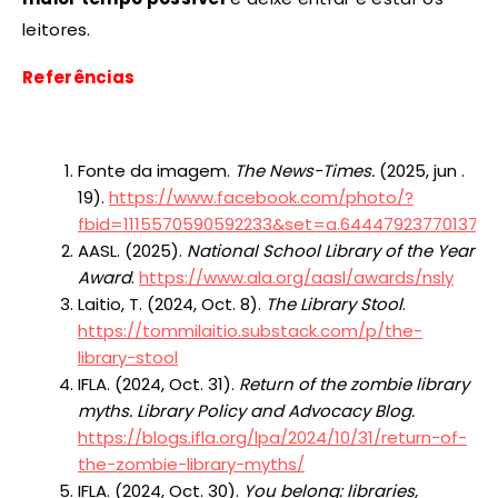
leitores.
Referências
Fonte da imagem.
The News-Times.
(2025, jun .
19).
https://www.facebook.com/photo/?
fbid=1115570590592233&set=a.644479237701373
AASL. (2025).
National School Library of the Year
Award
.
https://www.ala.org/aasl/awards/nsly
Laitio, T. (2024, Oct. 8).
The Library Stool
.
https://tommilaitio.substack.com/p/the-
library-stool
IFLA. (2024, Oct. 31).
Return of the zombie library
myths. Library Policy and Advocacy Blog.
https://blogs.ifla.org/lpa/2024/10/31/return-of-
the-zombie-library-myths/
IFLA. (2024, Oct. 30).
You belong: libraries,