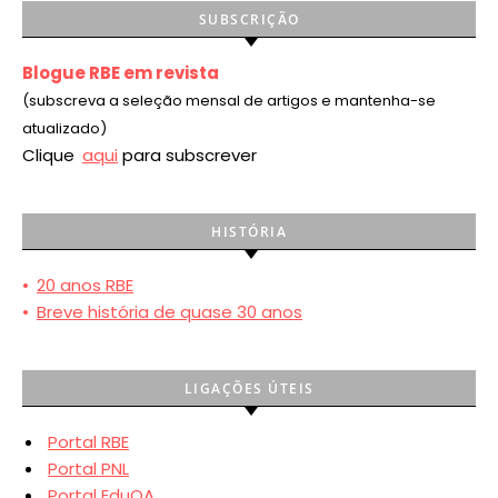
SUBSCRIÇÃO
Blogue RBE em revista
(subscreva a seleção mensal de artigos e mantenha-se
atualizado)
Clique
aqui
para subscrever
HISTÓRIA
•
20 anos RBE
•
Breve história de quase 30 anos
LIGAÇÕES ÚTEIS
Portal RBE
Portal PNL
Portal EduQA