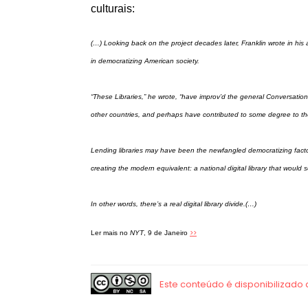
culturais:
(…) Looking back on the project decades later, Franklin wrote in his 
in democratizing American society.
“These Libraries,” he wrote, “have improv’d the general Conversat
other countries, and perhaps have contributed to some degree to the
Lending libraries may have been the newfangled democratizing factor o
creating the modern equivalent: a national digital library that would s
In other words, there’s a real digital library divide.(…)
>>
Ler mais no
NYT
, 9 de Janeiro