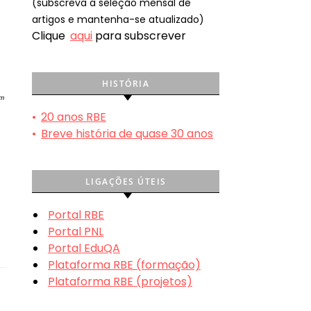
(subscreva a seleção mensal de
artigos e mantenha-se atualizado)
Clique
aqui
para subscrever
HISTÓRIA
om
•
20 anos RBE
•
Breve história de quase 30 anos
LIGAÇÕES ÚTEIS
Portal RBE
Portal PNL
Portal EduQA
Plataforma RBE (formação)
Plataforma RBE (projetos)