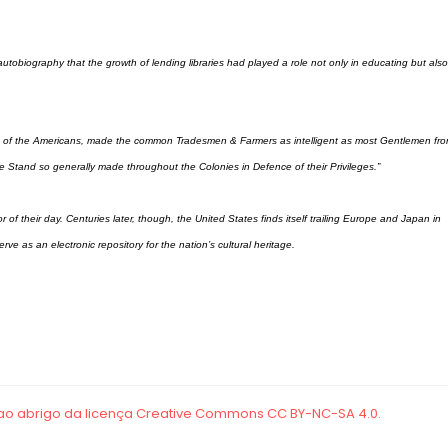
autobiography that the growth of lending libraries had played a role not only in educating but also
ion of the Americans, made the common Tradesmen & Farmers as intelligent as most Gentlemen fr
 Stand so generally made throughout the Colonies in Defence of their Privileges.”
f their day. Centuries later, though, the United States finds itself trailing Europe and Japan in
erve as an electronic repository for the nation’s cultural heritage.