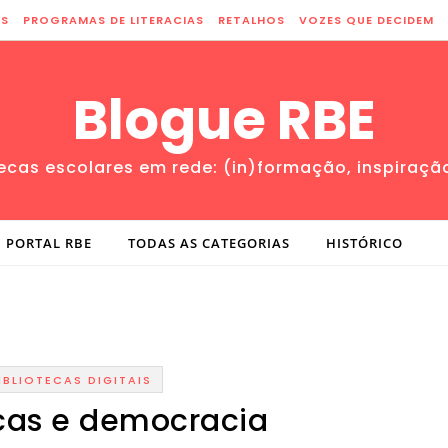
ES
PROGRAMAS DE LITERACIAS
RETALHOS
VOZES QUE DECIDEM
Blogue RBE
tecas escolares em rede: (in)formação, inspiraçã
PORTAL RBE
TODAS AS CATEGORIAS
HISTÓRICO
IBLIOTECAS DIGITAIS
ecas e democracia