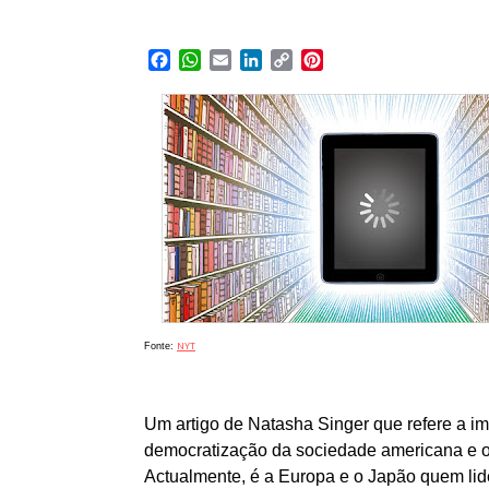
Facebook
WhatsApp
Email
LinkedIn
Copy
Pinterest
Link
NYT
Fonte:
Um artigo de Natasha Singer que refere a im
democratização da sociedade americana e o p
Actualmente, é a Europa e o Japão quem lide