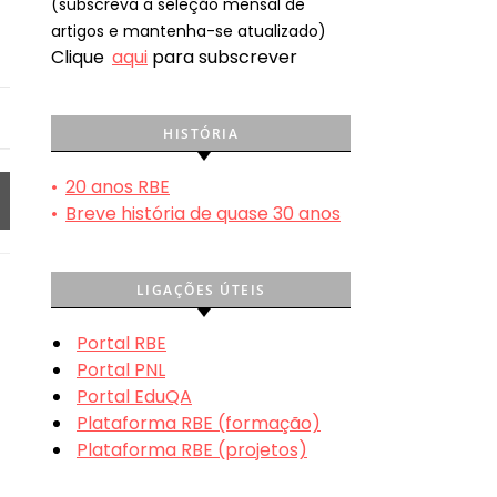
(subscreva a seleção mensal de
artigos e mantenha-se atualizado)
Clique
aqui
para subscrever
HISTÓRIA
•
20 anos RBE
•
Breve história de quase 30 anos
LIGAÇÕES ÚTEIS
Portal RBE
Portal PNL
Portal EduQA
Plataforma RBE (formação)
Plataforma RBE (projetos)