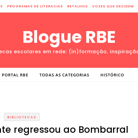
ES
PROGRAMAS DE LITERACIAS
RETALHOS
VOZES QUE DECIDEM
Blogue RBE
tecas escolares em rede: (in)formação, inspiraçã
PORTAL RBE
TODAS AS CATEGORIAS
HISTÓRICO
BIBLIOTECAS
ante regressou ao Bombarral