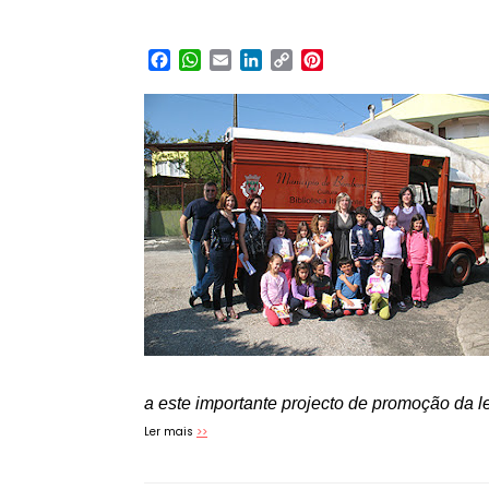
Facebook
WhatsApp
Email
LinkedIn
Copy
Pinterest
Link
a este importante projecto de promoção da le
Ler mais
>>